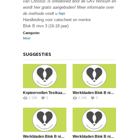
van Christus’ is ontwikkeld door de GKv Winsum en
wordt hier gratis aangeboden! Meer informatie over
de methode vindt u
hier
Handleiding voor catecheet en mentor
Blok B nivo 3 (16-18 jaar)
Categorie:
Meer
SUGGESTIES
Kopieervellen Testkaartjes Blok B
Werkbladen Blok B nivo 3
2.10K
0
2.24K
0
Werkbladen Blok B nivo 2
Werkbladen Blok B nivo 1