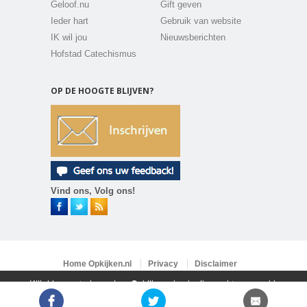
Geloof.nu
Gift geven
Ieder hart
Gebruik van website
IK wil jou
Nieuwsberichten
Hofstad Catechismus
OP DE HOOGTE BLIJVEN?
Vind ons, Volg ons!
Home Opkijken.nl
Privacy
Disclaimer
Vacatures
Contact
Klik hier om te lezen hoe Opkijken.nl gebruik maakt van cookies
Copyright 2026 ©
Opkijken.nl
All rights reserved.
Powered by
LPB media
Sluit