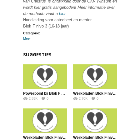
van Christus’ is ontwikkeld door de GKv Winsum en
wordt hier gratis aangeboden! Meer informatie over
de methode vindt u
hier
Handleiding voor catecheet en mentor
Blok F nivo 3 (16-18 jaar)
Categorie:
Meer
SUGGESTIES
Powerpoint bij Blok F nivo 1 les 8
Werkbladen Blok F nivo 3
2.85K
0
2.70K
0
Werkbladen Blok F nivo 2
Werkbladen Blok F nivo 1