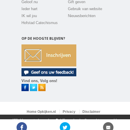
Geloof.nu
Gift geven
Ieder hart
Gebruik van website
IK wil jou
Nieuwsberichten
Hofstad Catechismus
OP DE HOOGTE BLIJVEN?
Vind ons, Volg ons!
Home Opkijken.nl
Privacy
Disclaimer
Vacatures
Contact
Klik hier om te lezen hoe Opkijken.nl gebruik maakt van cookies
Copyright 2026 ©
Opkijken.nl
All rights reserved.
Powered by
LPB media
Sluit