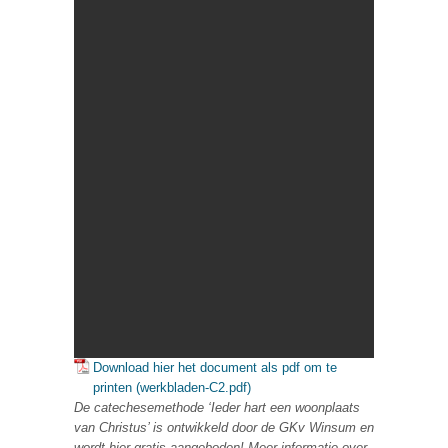
Download hier het document als pdf om te
printen (werkbladen-C2.pdf)
De catechesemethode ‘Ieder hart een woonplaats
van Christus’ is ontwikkeld door de GKv Winsum en
wordt hier gratis aangeboden! Meer informatie over