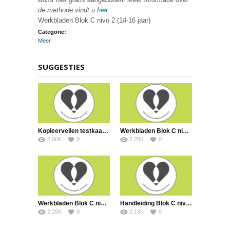
de methode vindt u
hier
Werkbladen Blok C nivo 2 (14-16 jaar)
Categorie:
Meer
SUGGESTIES
Kopieervellen testkaartjes Blok C
Werkbladen Blok C nivo 3
2.06K
0
2.28K
0
Werkbladen Blok C nivo 1
Handleiding Blok C nivo 3 (16-18)
2.26K
0
2.13K
0